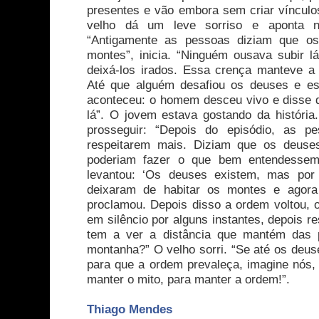
presentes e vão embora sem criar vínculo
velho dá um leve sorriso e aponta n
“Antigamente as pessoas diziam que os
montes”, inicia. “Ninguém ousava s
ubir l
deixá-los irados. Essa crença manteve a
Até que alguém desafiou os deuses e es
aconteceu: o homem desceu vivo e disse 
lá”. O jovem estava gostando da história
prosseguir: “Depois do episódio, as 
respeitarem mais. Diziam que os deuse
poderiam fazer o que bem entendessem
levantou: ‘Os deuses existem, mas por
deixaram de habitar os montes e agora
proclamou. Depois disso a ordem voltou, 
em silêncio por alguns instantes, depois r
tem a ver a distância que mantém das
montanha?” O velho sorri. “Se até os deus
para que a ordem prevaleça, imagine nós,
manter o mito, para manter a ordem!”.
Thiago Mendes