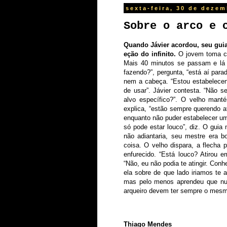
sexta-feira, 30 de deze
Sobre o arco e 
Quando
Jávier
acordou,
seu
gui
eção
do
infinito.
O jovem toma caf
Mais 40 minutos se passam e lá e
fazendo?”, pergunta, “está aí par
nem a cabeça. “Estou estabelece
de usar”. Jávier contesta. “Não 
alvo específico?”. O velho mant
explica, “estão sempre querendo a
enquanto não puder estabelecer um 
só pode estar louco”, diz. O guia
não adiantaria, seu mestre era b
coisa. O velho dispara, a flecha
enfurecido. “Está louco? Atirou 
“Não, eu não podia te atingir. Co
ela sobre de que lado iriamos te 
mas pelo menos aprendeu que nun
arqueiro devem ter sempre o mesm
Thiago Mendes