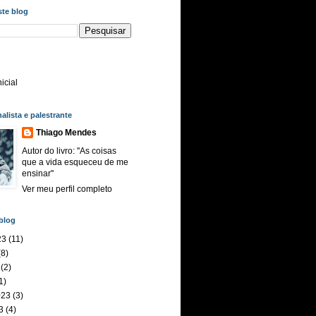
ste blog
icial
nalista e palestrante
Thiago Mendes
Autor do livro: ''As coisas
que a vida esqueceu de me
ensinar''
Ver meu perfil completo
blog
23
(11)
8)
(2)
1)
023
(3)
3
(4)