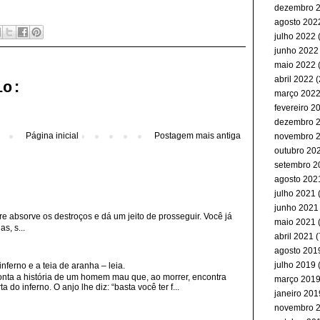
dezembro 
agosto 202
julho 2022
(
junho 2022
maio 2022
(
abril 2022
(
io:
março 202
fevereiro 2
dezembro 
Página inicial
Postagem mais antiga
novembro 
outubro 20
setembro 2
agosto 202
julho 2021
(
junho 2021
re absorve os destroços e dá um jeito de prosseguir. Você já
maio 2021
s, s...
abril 2021
(
agosto 201
julho 2019
(
erno e a teia de aranha – leia.
nta a história de um homem mau que, ao morrer, encontra
março 201
 do inferno. O anjo lhe diz: “basta você ter f...
janeiro 201
novembro 