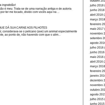
outubro 20
a ingratidão!
julho 2018
(
não é meu. Trata-se de uma narração antiga e de autoria
junho 2018
or ter me tocado, divido com vocês aqui na ...
abril 2018
(
março 201
fevereiro 2
 QUE DÁ SUA CARNE AOS FILHOTES
maio 2017
(
, considerava-se o pelicano (ave) um animal especialmente
novembro 
ote, ao ponto de, não havendo com que o alim...
setembro 2
agosto 201
julho 2016
(
junho 2016
maio 2016
(
abril 2016
(
março 201
fevereiro 2
janeiro 201
dezembro 
novembro 
outubro 20
agosto 201
julho 2015
(
junho 2015