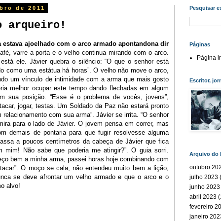
mbro de 2011
Pesquisar e
o arqueiro!
a
estava
ajoelhado
com
o
arco
armado
apontando
na
dir
Páginas
é, varre a porta e o velho continua mirando com o arco.
Página in
stá ele. Jávier quebra o silêncio: “O que o senhor está
ado como uma estátua há horas”. O velho não move o arco,
ndo um vínculo de intimidade com a arma que mais gosto
Escritor, jor
seria melhor ocupar este tempo dando flechadas em algum
ém sua posição. “Esse é o problema de vocês, jovens”,
tacar, jogar, testas. Um Soldado da Paz não estará pronto
relacionamento com sua arma”. Jávier se irrita. “O senhor
 mira para o lado de Jávier. O jovem pensa em correr, mas
om demais de pontaria para que fugir resolvesse alguma
 passa a poucos centímetros da cabeça de Jávier que fica
em mim! Não sabe que poderia me atingir?”. O guia sorri.
Arquivo do 
nheço bem a minha arma, passei horas hoje combinando com
outubro 20
atacar”. O moço se cala, não entendeu muito bem a lição,
ca se deve afrontar um velho armado e que o arco e o
julho 2023
(
o alvo!
junho 2023
abril 2023
(
fevereiro 2
janeiro 202