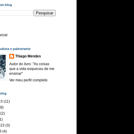
ste blog
icial
nalista e palestrante
Thiago Mendes
Autor do livro: ''As coisas
que a vida esqueceu de me
ensinar''
Ver meu perfil completo
blog
23
(11)
8)
(2)
1)
023
(3)
3
(4)