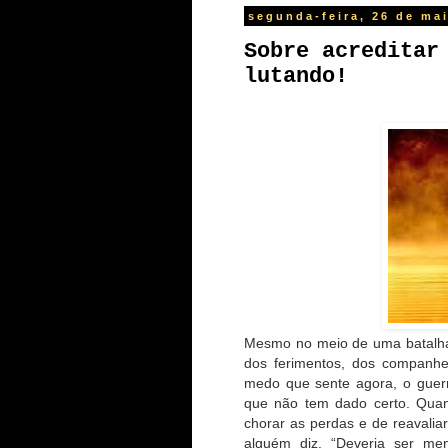
segunda-feira, 26 de ma
Sobre acreditar
lutando!
Mesmo no meio de uma batalha
dos ferimentos, dos companhe
medo que sente agora, o guerr
que não tem dado certo. Quan
chorar as perdas e de reavalia
alguém diz. “Deveria ser men