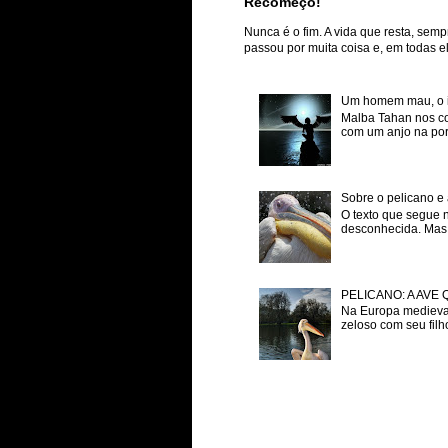
Recomeço!
Nunca é o fim. A vida que resta, semp
passou por muita coisa e, em todas ela
Um homem mau, o inf
Malba Tahan nos co
com um anjo na porta
Sobre o pelicano e 
O texto que segue 
desconhecida. Mas p
PELICANO: A AVE
Na Europa medieval
zeloso com seu filh