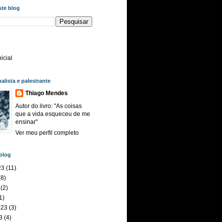
ste blog
icial
nalista e palestrante
Thiago Mendes
Autor do livro: ''As coisas
que a vida esqueceu de me
ensinar''
Ver meu perfil completo
blog
23
(11)
8)
(2)
1)
023
(3)
3
(4)