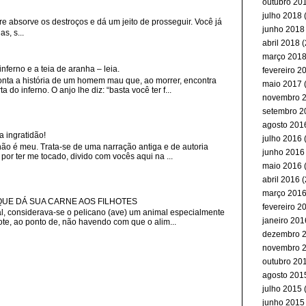
outubro 20
julho 2018
(
re absorve os destroços e dá um jeito de prosseguir. Você já
junho 2018
s, s...
abril 2018
(
março 201
erno e a teia de aranha – leia.
fevereiro 2
nta a história de um homem mau que, ao morrer, encontra
maio 2017
(
 do inferno. O anjo lhe diz: “basta você ter f...
novembro 
setembro 2
agosto 201
a ingratidão!
julho 2016
(
não é meu. Trata-se de uma narração antiga e de autoria
junho 2016
or ter me tocado, divido com vocês aqui na ...
maio 2016
(
abril 2016
(
março 201
 QUE DÁ SUA CARNE AOS FILHOTES
fevereiro 2
, considerava-se o pelicano (ave) um animal especialmente
janeiro 201
ote, ao ponto de, não havendo com que o alim...
dezembro 
novembro 
outubro 20
agosto 201
julho 2015
(
junho 2015