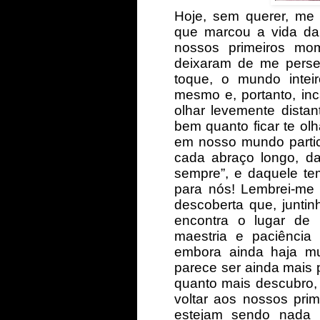
Hoje, sem querer, me
que marcou a vida da
nossos primeiros mo
deixaram de me perseg
toque, o mundo intei
mesmo e, portanto, in
olhar levemente distan
bem quanto ficar te ol
em nosso mundo partic
cada abraço longo, d
sempre”, e daquele t
para nós! Lembrei-me
descoberta que, junti
encontra o lugar de
maestria e paciência 
embora ainda haja mu
parece ser ainda mais p
quanto mais descubro,
voltar aos nossos pri
estejam sendo nada 