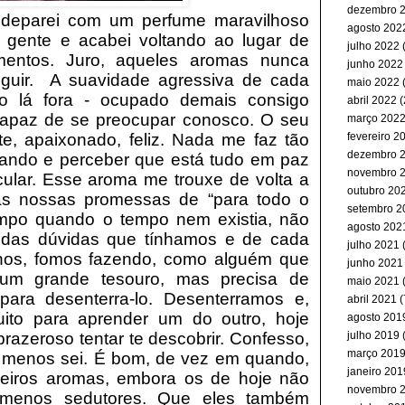
dezembro 
 deparei com um perfume maravilhoso
agosto 202
 gente e acabei voltando ao lugar de
julho 2022
(
mentos. Juro, aqueles aromas nunca
junho 2022
uir.
A suavidade agressiva de cada
maio 2022
(
ro lá fora - ocupado demais consigo
abril 2022
(
capaz de se preocupar conosco. O seu
março 202
te, apaixonado, feliz. Nada me faz tão
fevereiro 2
dezembro 
hando e perceber que está tudo em paz
novembro 
ular. Esse aroma me trouxe de volta a
outubro 20
as nossas promessas de “para todo o
setembro 2
empo quando o tempo nem existia, não
agosto 202
 das dúvidas que tínhamos e de cada
julho 2021
(
nhos, fomos fazendo, como alguém que
junho 2021
 um grande tesouro, mas precisa de
maio 2021
para desenterra-lo. Desenterramos e,
abril 2021
(
ito para aprender um do outro, hoje
agosto 201
razeroso tentar te descobrir. Confesso,
julho 2019
(
março 201
 menos sei. É bom, de vez em quando,
janeiro 201
meiros aromas, embora os de hoje não
novembro 
menos sedutores. Que eles também