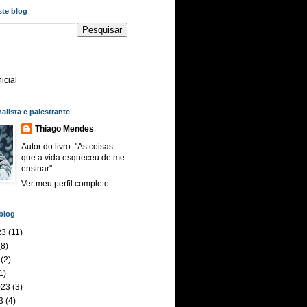
ste blog
icial
nalista e palestrante
Thiago Mendes
Autor do livro: ''As coisas
que a vida esqueceu de me
ensinar''
Ver meu perfil completo
blog
23
(11)
8)
(2)
1)
023
(3)
3
(4)