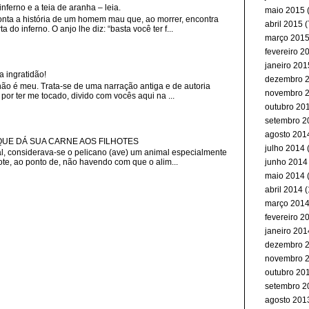
erno e a teia de aranha – leia.
maio 2015
(
nta a história de um homem mau que, ao morrer, encontra
abril 2015
(
 do inferno. O anjo lhe diz: “basta você ter f...
março 201
fevereiro 2
janeiro 201
a ingratidão!
dezembro 
não é meu. Trata-se de uma narração antiga e de autoria
novembro 
or ter me tocado, divido com vocês aqui na ...
outubro 20
setembro 2
agosto 201
 QUE DÁ SUA CARNE AOS FILHOTES
julho 2014
, considerava-se o pelicano (ave) um animal especialmente
junho 2014
ote, ao ponto de, não havendo com que o alim...
maio 2014
abril 2014
(
março 201
fevereiro 2
janeiro 201
dezembro 
novembro 
outubro 20
setembro 2
agosto 201