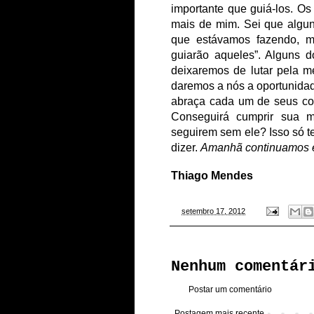
importante
que
guiá-los.
Os
mais
de
mim.
Sei
que
algu
que
estávamos
fazendo,
m
guiarão
aqueles
”
.
Alguns
d
deixaremos
de
lutar
pela
m
daremos
a
nós
a
oportunida
abraça
cada
um
de
seus
co
Conseguirá
cumprir
sua
m
seguirem
sem
ele?
Isso
só
t
dizer.
Amanhã
continuamos
Thiago
Mendes
-
setembro 17, 2012
Nenhum comentár
Postar um comentário
Postagem mais recente