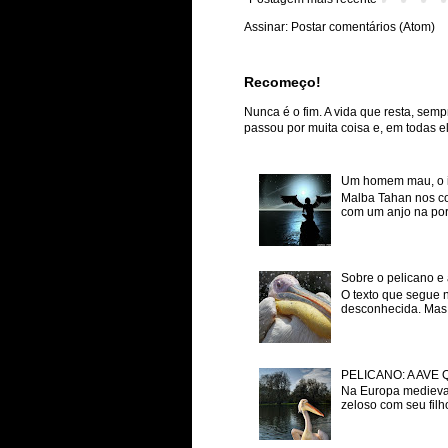
Assinar:
Postar comentários (Atom)
Recomeço!
Nunca é o fim. A vida que resta, semp
passou por muita coisa e, em todas ela
Um homem mau, o inf
Malba Tahan nos co
com um anjo na porta
Sobre o pelicano e 
O texto que segue 
desconhecida. Mas p
PELICANO: A AVE
Na Europa medieval
zeloso com seu filh