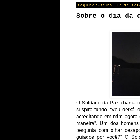
segunda-feira, 17 de se
Sobre o dia da 
O
Soldado
da
Paz
chama
suspira
fundo.
“
Vou
deixá-l
acreditando
em
mim
agora
maneira
”
.
Um
dos
homens
pergunta
com
olhar
desapo
guiados
por
você?
”
O
Sol