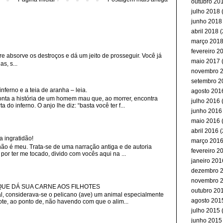
outubro 20
julho 2018
(
junho 2018
abril 2018
(
março 201
fevereiro 2
re absorve os destroços e dá um jeito de prosseguir. Você já
maio 2017
(
s, s...
novembro 
setembro 2
erno e a teia de aranha – leia.
agosto 201
nta a história de um homem mau que, ao morrer, encontra
julho 2016
(
 do inferno. O anjo lhe diz: “basta você ter f...
junho 2016
maio 2016
(
abril 2016
(
a ingratidão!
março 201
não é meu. Trata-se de uma narração antiga e de autoria
fevereiro 2
or ter me tocado, divido com vocês aqui na ...
janeiro 201
dezembro 
novembro 
 QUE DÁ SUA CARNE AOS FILHOTES
outubro 20
, considerava-se o pelicano (ave) um animal especialmente
agosto 201
ote, ao ponto de, não havendo com que o alim...
julho 2015
(
junho 2015