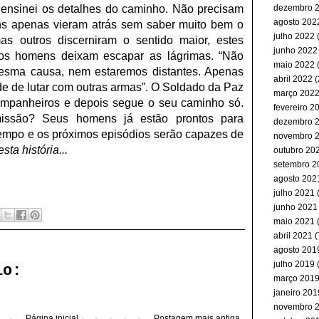
ensinei
os
detalhes
do
caminho.
Não
precisam
dezembro 
agosto 202
ns
apenas
vieram
atrás
sem
saber
muito
bem
o
julho 2022
(
as
outros
discerniram
o
sentido
maior,
estes
junho 2022
os
homens
deixam
escapar
as
lágrimas.
“
Não
maio 2022
(
esma
causa,
nem
estaremos
distantes.
Apenas
abril 2022
(
de
de
lutar
com
outras
armas
”
.
O
Soldado
da
Paz
março 202
mpanheiros
e
depois
segue
o
seu
caminho
só.
fevereiro 2
issão?
Seus
homens
já
estão
prontos
para
dezembro 
empo
e
os
próximos
episódios
serão
capazes
de
novembro 
esta
história...
outubro 20
setembro 2
agosto 202
julho 2021
(
junho 2021
maio 2021
abril 2021
(
agosto 201
julho 2019
(
io:
março 201
janeiro 201
novembro 
Página inicial
Postagem mais antiga