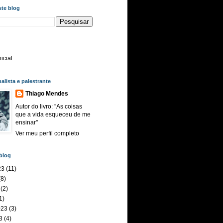
ste blog
icial
nalista e palestrante
Thiago Mendes
Autor do livro: ''As coisas
que a vida esqueceu de me
ensinar''
Ver meu perfil completo
blog
23
(11)
8)
(2)
1)
023
(3)
3
(4)