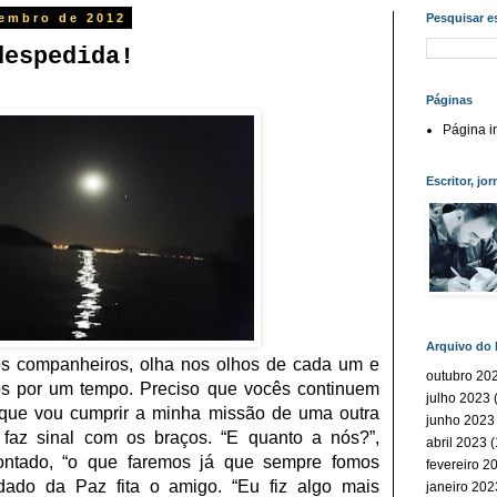
tembro de 2012
Pesquisar e
despedida!
Páginas
Página in
Escritor, jor
Arquivo do 
os
companheiros,
olha
nos
olhos
de
cada
um
e
outubro 20
os
por
um
tempo.
Preciso
que
vocês
continuem
julho 2023
(
que
vou
cumprir
a
minha
missão
de
uma
outra
junho 2023
faz
sinal
com
os
braços.
“
E
quanto
a
nós?
”
,
abril 2023
(
ntado,
“
o
que
faremos
já
que
sempre
fomos
fevereiro 2
dado
da
Paz
fita
o
amigo.
“
Eu
fiz
algo
mais
janeiro 202