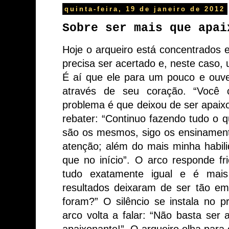
quinta-feira, 19 de janeiro de 2012
Sobre ser mais que apai
Hoje
o
arqueiro
está
concentrados
precisa
ser
acertado
e,
neste
caso,
É
aí
que
ele
para
um
pouco
e
ouv
através
de
seu
coração.
“
Você
problema
é
que
deixou
de
ser
apaix
rebater:
“
Continuo
fazendo
tudo
o
q
são
os
mesmos,
sigo
os
ensinamen
atenção;
além
do
mais
minha
habil
que
no
início
”
.
O
arco
responde
fr
tudo
exatamente
igual
e
é
mais
resultados
deixaram
de
ser
tão
em
foram?
”
O
silêncio
se
instala
no
p
arco
volta
a
falar:
“
Não
basta
ser
apaixonante!
”
.
O
arqueiro
olha
para