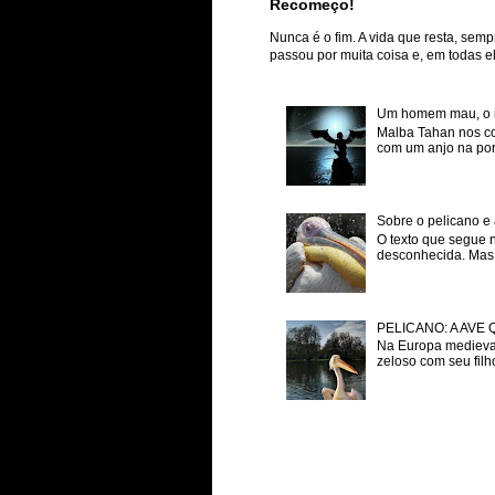
Recomeço!
Nunca é o fim. A vida que resta, semp
passou por muita coisa e, em todas ela
Um homem mau, o inf
Malba Tahan nos co
com um anjo na porta
Sobre o pelicano e 
O texto que segue 
desconhecida. Mas p
PELICANO: A AVE
Na Europa medieval
zeloso com seu filh