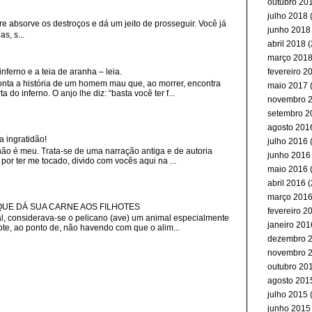
outubro 20
julho 2018
(
re absorve os destroços e dá um jeito de prosseguir. Você já
junho 2018
s, s...
abril 2018
(
março 201
fevereiro 2
erno e a teia de aranha – leia.
nta a história de um homem mau que, ao morrer, encontra
maio 2017
(
 do inferno. O anjo lhe diz: “basta você ter f...
novembro 
setembro 2
agosto 201
a ingratidão!
julho 2016
(
não é meu. Trata-se de uma narração antiga e de autoria
junho 2016
or ter me tocado, divido com vocês aqui na ...
maio 2016
(
abril 2016
(
março 201
 QUE DÁ SUA CARNE AOS FILHOTES
fevereiro 2
, considerava-se o pelicano (ave) um animal especialmente
janeiro 201
ote, ao ponto de, não havendo com que o alim...
dezembro 
novembro 
outubro 20
agosto 201
julho 2015
(
junho 2015