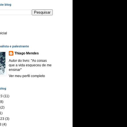
ste blog
icial
nalista e palestrante
Thiago Mendes
Autor do livro: ''As coisas
que a vida esqueceu de me
ensinar''
Ver meu perfil completo
blog
23
(11)
8)
(2)
1)
023
(3)
3
(4)