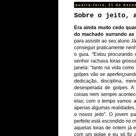
quarta-feira, 21 de dez
Sobre o jeito, 
Era ainda muito cedo quan
do machado surrando as 
para assistir ao seu aluno
conseguir praticamente nenh
o guia. “Estou procurando 
senhor rachava toras gross
janela: “tanto na vida com
golpes vão se aperfeiçoand
dedicação, disciplina, m
desesperada de golpes. A 
coisas nem sempre acontec
elas; com o tempo vamos a
apenas algumas realidades,
o nosso jeito”. O jovem pa
perfeito está escondido no m
aquelas toras de ontem já 
com um golpe e eu só fiz a