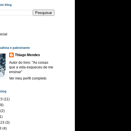
ste blog
icial
nalista e palestrante
Thiago Mendes
Autor do livro: ''As coisas
que a vida esqueceu de me
ensinar''
Ver meu perfil completo
blog
23
(11)
8)
(2)
1)
023
(3)
3
(4)