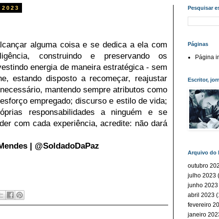
 2023
Pesquisar e
cançar alguma coisa e se dedica a ela com 
Páginas
ligência, construindo e preservando os 
Página in
vestindo energia de maneira estratégica - sem 
he, estando disposto a recomeçar, reajustar 
Escritor, jor
e necessário, mantendo sempre atributos como 
esforço empregado; discurso e estilo de vida; 
róprias responsabilidades a ninguém e se 
der com cada experiência, acredite: não dará 
Mendes | @SoldadoDaPaz
Arquivo do 
outubro 20
julho 2023
(
junho 2023
abril 2023
(
fevereiro 2
janeiro 202