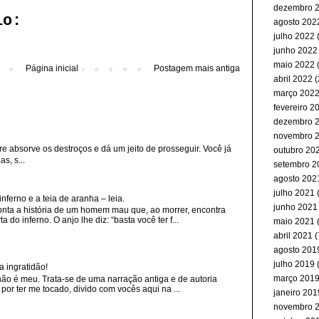
dezembro 
io:
agosto 202
julho 2022
(
junho 2022
maio 2022
(
Página inicial
Postagem mais antiga
abril 2022
(
março 202
fevereiro 2
dezembro 
novembro 
re absorve os destroços e dá um jeito de prosseguir. Você já
outubro 20
s, s...
setembro 2
agosto 202
julho 2021
(
erno e a teia de aranha – leia.
junho 2021
nta a história de um homem mau que, ao morrer, encontra
 do inferno. O anjo lhe diz: “basta você ter f...
maio 2021
abril 2021
(
agosto 201
julho 2019
(
a ingratidão!
março 201
não é meu. Trata-se de uma narração antiga e de autoria
or ter me tocado, divido com vocês aqui na ...
janeiro 201
novembro 