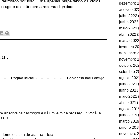
derrotado por isso. Está apenas respeitando os ciclos. É
dezembro 
be agir e desistir com a mesma dignidade.
agosto 202
julho 2022
(
junho 2022
maio 2022
(
abril 2022
(
março 202
fevereiro 2
dezembro 
io:
novembro 
outubro 20
setembro 2
agosto 202
Página inicial
Postagem mais antiga
julho 2021
(
junho 2021
maio 2021
abril 2021
(
agosto 201
re absorve os destroços e dá um jeito de prosseguir. Você já
julho 2019
(
s, s...
março 201
janeiro 201
novembro 
erno e a teia de aranha – leia.