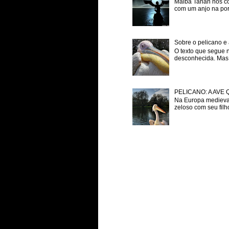
Malba Tahan nos co
com um anjo na porta
Sobre o pelicano e 
O texto que segue 
desconhecida. Mas p
PELICANO: A AVE
Na Europa medieval
zeloso com seu filh