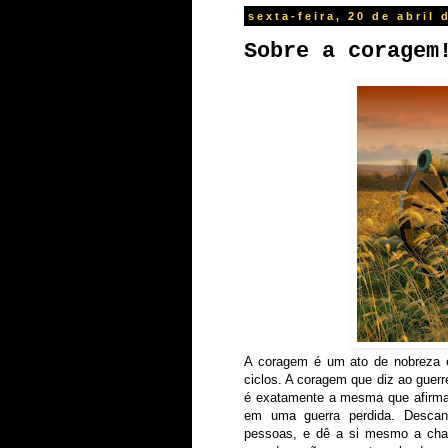
sexta-feira, 20 de abril 
Sobre a coragem
A coragem é um ato de nobreza e 
ciclos. A coragem que diz ao guerr
é exatamente a mesma que afirma:
em uma guerra perdida. Descans
pessoas, e dê a si mesmo a chanc