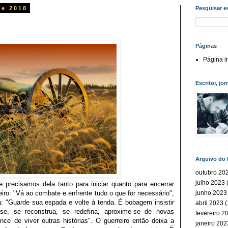
de 2018
Pesquisar e
!
Páginas
Página in
Escritor, jor
Arquivo do 
outubro 20
julho 2023
(
precisamos dela tanto para iniciar quanto para encerrar
eiro: "Vá ao combate e enfrente tudo o que for necessário",
junho 2023
 "Guarde sua espada e volte à tenda. É bobagem insistir
abril 2023
(
e, se reconstrua, se redefina, aproxime-se de novas
fevereiro 2
e de viver outras histórias". O guerreiro então deixa a
janeiro 202