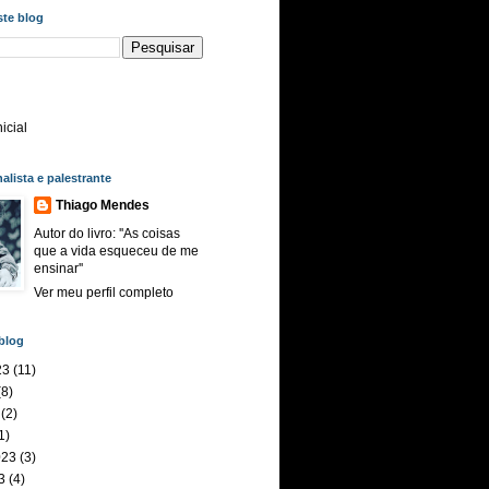
ste blog
icial
nalista e palestrante
Thiago Mendes
Autor do livro: ''As coisas
que a vida esqueceu de me
ensinar''
Ver meu perfil completo
blog
23
(11)
8)
(2)
1)
023
(3)
3
(4)