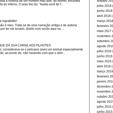
nta a história de um homem mau que, ao morrer, encontra
outubro 20
 do inferno. O anjo lhe diz: “basta você ter f...
julho 2018
(
junho 2018
abril 2018
(
março 201
a ingratidão!
não é meu. Trata-se de uma narração antiga e de autoria
fevereiro 2
or ter me tocado, divido com vocês aqui na ...
maio 2017
(
novembro 
setembro 2
 QUE DÁ SUA CARNE AOS FILHOTES
agosto 201
, considerava-se o pelicano (ave) um animal especialmente
julho 2016
(
ote, ao ponto de, não havendo com que o alim...
junho 2016
maio 2016
(
abril 2016
(
março 201
fevereiro 2
janeiro 201
dezembro 
novembro 
outubro 20
agosto 201
julho 2015
(
junho 2015