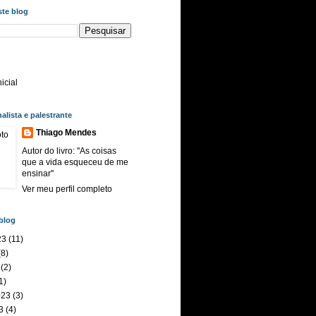
ste blog
icial
nalista e palestrante
Thiago Mendes
Autor do livro: ''As coisas
que a vida esqueceu de me
ensinar''
Ver meu perfil completo
blog
23
(11)
8)
(2)
1)
023
(3)
3
(4)