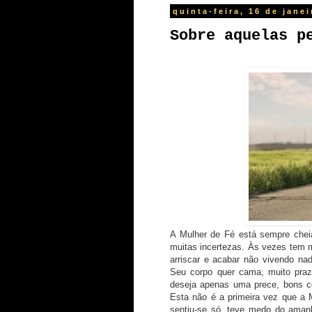
quinta-feira, 16 de jane
Sobre aquelas p
A Mulher de Fé está sempre chei
muitas incertezas. Às vezes tem 
arriscar e acabar não vivendo na
Seu corpo quer cama, muito praze
deseja apenas uma prece, bons co
Esta não é
a primeira vez que a
sentiu-se só, teve medo do aman