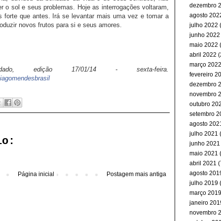
dezembro 
r o sol e seus problemas. Hoje as interrogações voltaram,
agosto 202
 forte que antes. Irá se levantar mais uma vez e tomar a
roduzir novos frutos para si e seus amores.
julho 2022
(
junho 2022
maio 2022
(
abril 2022
(
março 202
o, edição 17/01/14 - sexta-feira.
fevereiro 2
iagomendesbrasil
dezembro 
novembro 
outubro 20
setembro 2
agosto 202
julho 2021
(
io:
junho 2021
maio 2021
abril 2021
(
agosto 201
Página inicial
Postagem mais antiga
julho 2019
(
março 201
janeiro 201
novembro 