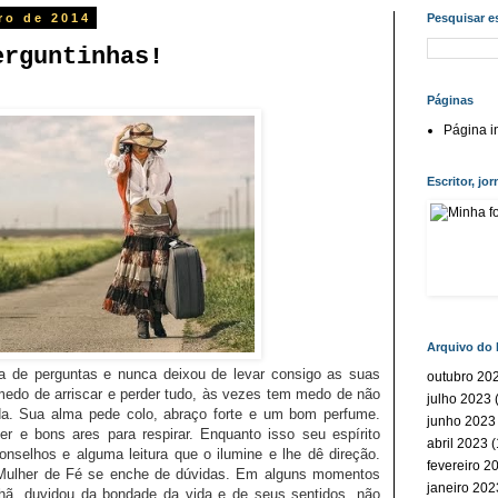
iro de 2014
Pesquisar e
erguntinhas!
Páginas
Página in
Escritor, jor
Arquivo do 
a de perguntas e nunca deixou de levar consigo as suas
outubro 20
medo de arriscar e perder tudo, às vezes tem medo de não
julho 2023
(
da. Sua alma pede colo, abraço forte e um bom perfume.
junho 2023
r e bons ares para respirar. Enquanto isso seu espírito
abril 2023
(
nselhos e alguma leitura que o ilumine e lhe dê direção.
fevereiro 2
 Mulher de Fé se enche de dúvidas. Em alguns momentos
janeiro 202
hã, duvidou da bondade da vida e de seus sentidos, não