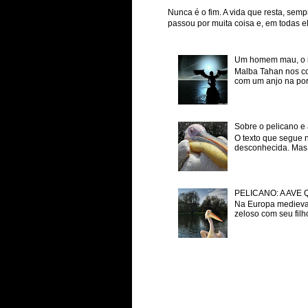
Nunca é o fim. A vida que resta, semp
passou por muita coisa e, em todas ela
Um homem mau, o inf
Malba Tahan nos co
com um anjo na porta
Sobre o pelicano e 
O texto que segue 
desconhecida. Mas p
PELICANO: A AVE
Na Europa medieval
zeloso com seu filh