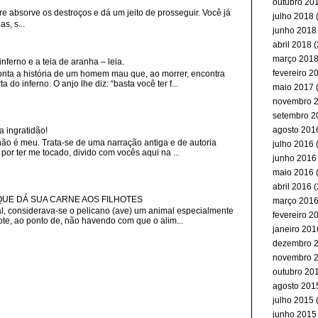
outubro 20
re absorve os destroços e dá um jeito de prosseguir. Você já
julho 2018
(
s, s...
junho 2018
abril 2018
(
março 201
erno e a teia de aranha – leia.
fevereiro 2
nta a história de um homem mau que, ao morrer, encontra
 do inferno. O anjo lhe diz: “basta você ter f...
maio 2017
(
novembro 
setembro 2
agosto 201
a ingratidão!
não é meu. Trata-se de uma narração antiga e de autoria
julho 2016
(
or ter me tocado, divido com vocês aqui na ...
junho 2016
maio 2016
(
abril 2016
(
 QUE DÁ SUA CARNE AOS FILHOTES
março 201
, considerava-se o pelicano (ave) um animal especialmente
fevereiro 2
ote, ao ponto de, não havendo com que o alim...
janeiro 201
dezembro 
novembro 
outubro 20
agosto 201
julho 2015
(
junho 2015