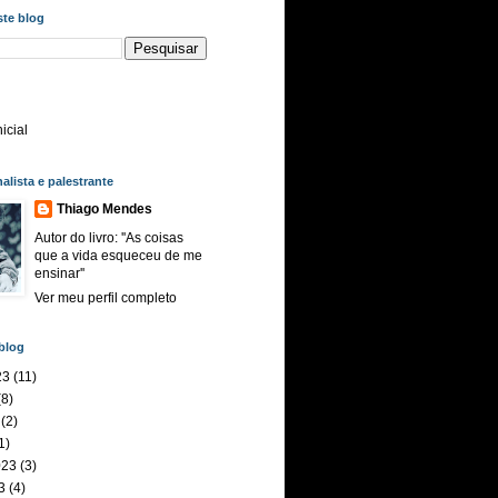
ste blog
icial
nalista e palestrante
Thiago Mendes
Autor do livro: ''As coisas
que a vida esqueceu de me
ensinar''
Ver meu perfil completo
blog
23
(11)
8)
(2)
1)
023
(3)
3
(4)