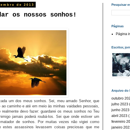
vembro de 2013
Pesquisar e
dar os nossos sonhos!
Páginas
Página in
Escritor, jor
Arquivo do 
outubro 20
i cada um dos meus sonhos. Sei, meu amado Senhor, que
julho 2023
(
 ao caminho e até em meio às minhas vaidades pessoais,
junho 2023
 realmente devo fazer: guardarei os meus sonhos no Teu
abril 2023
(
nimigo jamais poderá roubá-los. Sei que onde estiver um
 matador de sonhos. Por muitas vezes não vigiei como
fevereiro 2
ue estes assassinos levassem coisas preciosas que me
janeiro 202