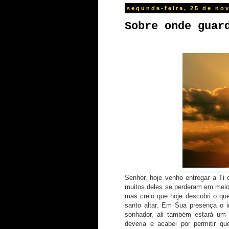
segunda-feira, 25 de no
Sobre onde guar
Senhor, hoje venho entregar a T
muitos deles se perderam em meio
mas creio que hoje descobri o
que
santo altar. Em Sua presença o i
sonhador, ali também estará um
deveria e acabei por permitir q