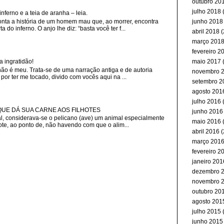
outubro 20
julho 2018
(
erno e a teia de aranha – leia.
nta a história de um homem mau que, ao morrer, encontra
junho 2018
 do inferno. O anjo lhe diz: “basta você ter f...
abril 2018
(
março 201
fevereiro 2
maio 2017
(
a ingratidão!
não é meu. Trata-se de uma narração antiga e de autoria
novembro 
or ter me tocado, divido com vocês aqui na ...
setembro 2
agosto 201
julho 2016
(
 QUE DÁ SUA CARNE AOS FILHOTES
junho 2016
, considerava-se o pelicano (ave) um animal especialmente
maio 2016
(
ote, ao ponto de, não havendo com que o alim...
abril 2016
(
março 201
fevereiro 2
janeiro 201
dezembro 
novembro 
outubro 20
agosto 201
julho 2015
(
junho 2015